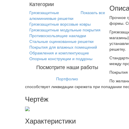
Категории
Описа
Грязезащитные
Показать все
Прочное г
алюминиевые решетки
формы. Сб
Грязезащитные ворсовые ковры
Грязезащитные модульные покрытия
Грязезащи
Противоскользящие накладки
магазины)
Стальные оцинкованные решетки
устанавли
Покрытия для влажных помещений
решетку.
Обрамления и комплектующие
Стандартн
Опорные конструкции и поддоны
между про
Посмотрите наши работы
Покрытия р
Портфолио
По желани
способствует ликвидации скрежета при попадании пе
Чертёж
Характеристики