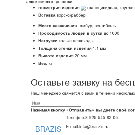
алюминиевые решетки
геометрия изделия
трапецивидная, круглая
Вставка
ворс-скраббер
Место назначения
тамбур, вестибюль
Проходимость людей в сутки
до 1000
Нагрузки
только пешеходы
Толщина стенки изделия
1,1 мм
Высота изделия
20 мм
Вес,
кг
Оставьте заявку на бес
Наш менеджер свяжется с вами в течении нескольк
Нажимая кнопку «Отправить» вы даете своё со
Телефон:
8-925-545-82-05
BRAZIS
E-mail:
info@bra-zis.ru