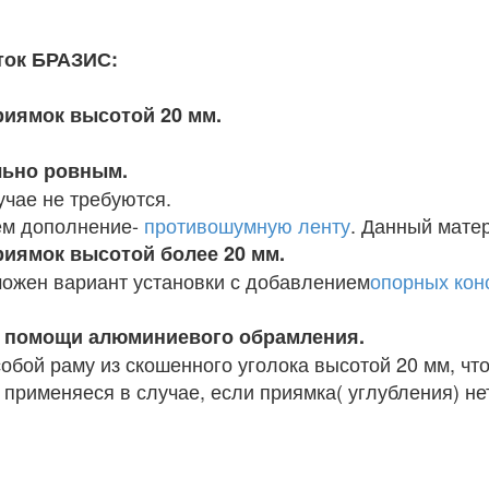
ток БРАЗИС:
риямок высотой 20 мм.
льно ровным.
учае не требуются.
ем дополнение-
противошумную ленту
. Данный мате
риямок высотой более 20 мм.
можен вариант установки с добавлением
опорных кон
и помощи алюминиевого обрамления.
обой раму из скошенного уголока высотой 20 мм, чт
применяеся в случае, если приямка( углубления) не